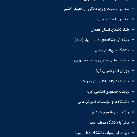
کنسولی
صندوق حمایت از پژوهشگران و فناوران کشور
مرکز
آموزش
صندوق رفاه دانشجویان
زبان
فارسی
بنیاد نخبگان استان همدان
مرکز
شبکه آزمایشگاه‌های علمی ایران(شاعا)
آموزش
زبان
دانشگاه بین‌المللی D-۸
انگلیسی
معاونت علمی فناوری ریاست جمهوری
پورتال امام خمینی (ره)
سامانه تدارکات الکترونیکی دولت
ریاست جمهوری اسلامی ایران
دانشگاه‌ها و مؤسسات آموزش عالی
پارک علم و فناوری همدان
مرکز آپا دانشگاه بوعلی سینا
دبیرستان پسرانه دانشگاه بوعلی سینا