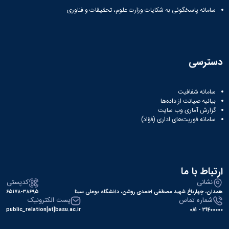
سامانه پاسخگوئی به شکایات وزارت علوم، تحقیقات و فناوری
دسترسی
سامانه شفافیت
بیانیه صیانت از داده‌ها
گزارش آماری وب‌ سایت
سامانه فوریت‌های اداری (فؤاد)
ارتباط با ما
نشانی
کدپستی
همدان، چهارباغ شهید مصطفی احمدی روشن، دانشگاه بوعلی سینا
۶۵۱۷۸-۳۸۶۹۵
شماره تماس
پست الکترونیک
public_relation[at]basu.ac.ir
31400000 - 081