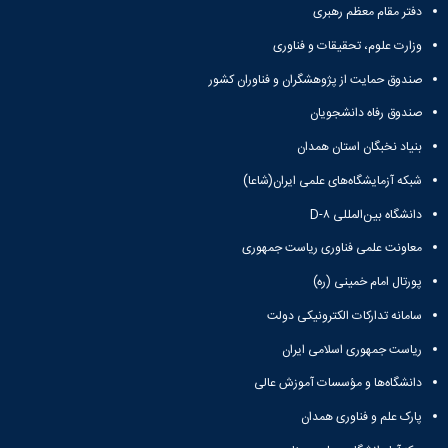
دفتر مقام معظم رهبری
کنسولی
مرکز
وزارت علوم، تحقیقات و فناوری
آموزش
زبان
صندوق حمایت از پژوهشگران و فناوران کشور
فارسی
صندوق رفاه دانشجویان
مرکز
آموزش
بنیاد نخبگان استان همدان
زبان
شبکه آزمایشگاه‌های علمی ایران(شاعا)
انگلیسی
دانشگاه بین‌المللی D-۸
معاونت علمی فناوری ریاست جمهوری
پورتال امام خمینی (ره)
سامانه تدارکات الکترونیکی دولت
ریاست جمهوری اسلامی ایران
دانشگاه‌ها و مؤسسات آموزش عالی
پارک علم و فناوری همدان