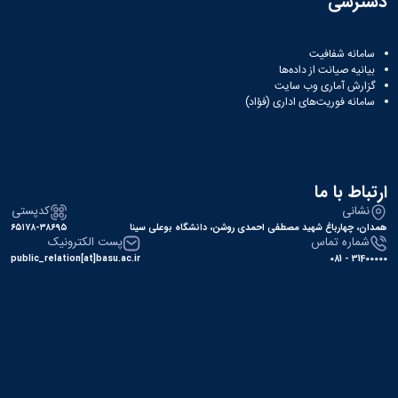
دسترسی
سامانه شفافیت
بیانیه صیانت از داده‌ها
گزارش آماری وب‌ سایت
سامانه فوریت‌های اداری (فؤاد)
ارتباط با ما
نشانی
کدپستی
همدان، چهارباغ شهید مصطفی احمدی روشن، دانشگاه بوعلی سینا
۶۵۱۷۸-۳۸۶۹۵
شماره تماس
پست الکترونیک
public_relation[at]basu.ac.ir
31400000 - 081